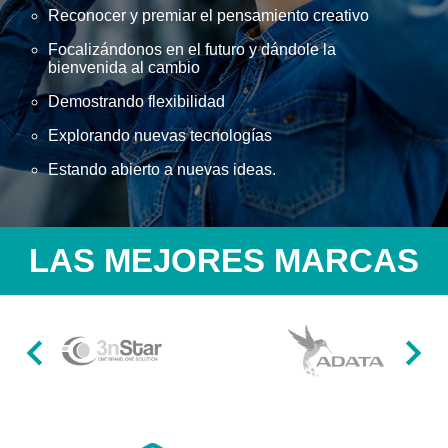
Reconocer y premiar el pensamiento creativo
Focalizándonos en el futuro y dándole la
bienvenida al cambio
Demostrando flexibilidad
Explorando nuevas tecnologías
Estando abierto a nuevas ideas.
LAS MEJORES MARCAS
Item
1
of
49