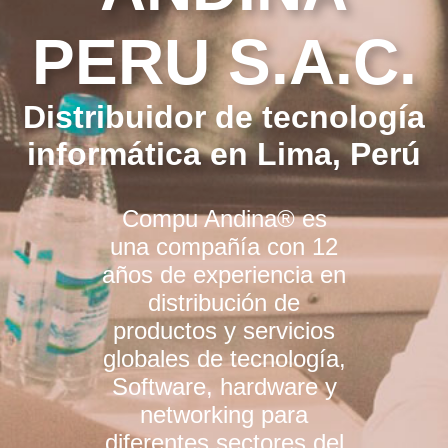
PERU S.A.C.
Distribuidor de tecnología
informática en Lima, Perú
Compu Andina® es
una compañía con 12
años de experiencia en
distribución de
productos y servicios
globales de tecnología,
Software, hardware y
networking para
diferentes sectores del